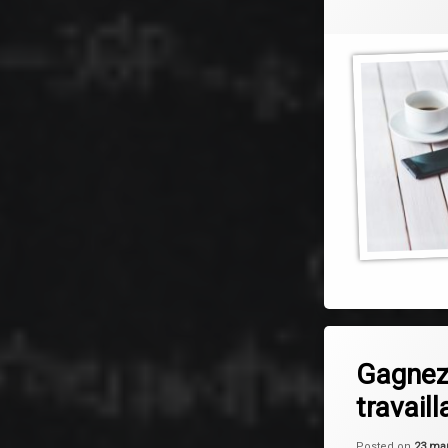
Leave a C
Gagnez 
travail
Posted on
23 ma