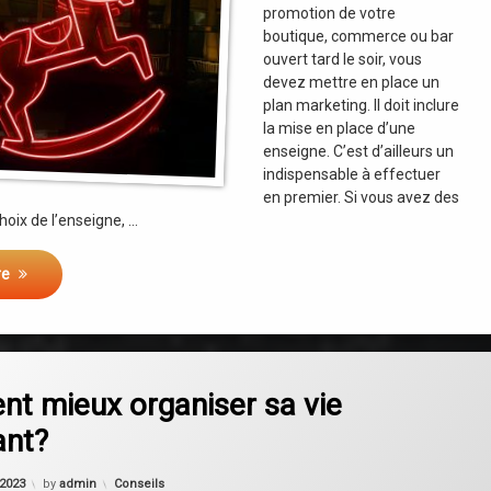
promotion de votre
boutique, commerce ou bar
ouvert tard le soir, vous
devez mettre en place un
plan marketing. Il doit inclure
la mise en place d’une
enseigne. C’est d’ailleurs un
indispensable à effectuer
en premier. Si vous avez des
hoix de l’enseigne, …
re
on Comment mieux organiser sa vie d’étudiant?
omment
t mieux organiser sa vie
ant?
Categories:
 2023
by
admin
Conseils