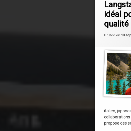
Langsta
idéal p
qualité
Posted on
13 se
italien, japona
collaboration
propose des s