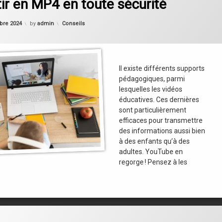
ir en MP4 en toute sécurité
Categories:
bre 2024
by
admin
Conseils
Il existe différents supports
pédagogiques, parmi
lesquelles les vidéos
éducatives. Ces dernières
sont particulièrement
efficaces pour transmettre
des informations aussi bien
à des enfants qu’à des
adultes. YouTube en
regorge ! Pensez à les
on Langstart International – Le partenaire idéal pour des séjours linguisti
omment