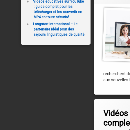
Vidéos éducatives sur YouTube
: guide complet pour les
télécharger et les convertir en
MP4 en toute sécurité
Langstart International – Le
partenaire idéal pour des
séjours linguistiques de qualité
recherchent de
aux nouvelles 
Leave a C
Vidéos 
complet