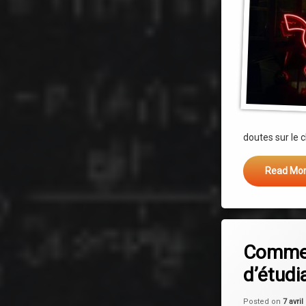
doutes sur le c
Read Mo
Leave a C
Commen
d’étudi
Posted on
7 avril