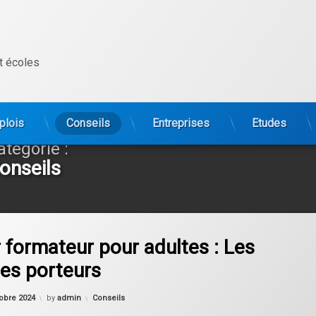
t écoles
plois
Conseils
Entreprises
Etudes
atégorie :
onseils
on Devenir formateur pour adultes : Les domaines porteurs
omment
 formateur pour adultes : Les
es porteurs
Updated on
18 octobre 2024
Categories:
obre 2024
by
admin
Conseils