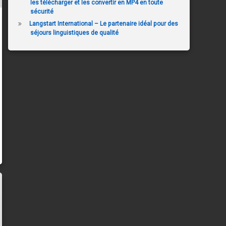
les télécharger et les convertir en MP4 en toute
sécurité
Langstart International – Le partenaire idéal pour des
séjours linguistiques de qualité
les convertir en MP4 en toute sécurité