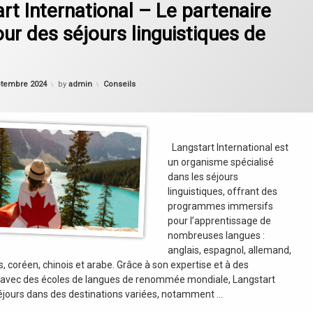
rt International – Le partenaire
our des séjours linguistiques de
Updated on
13 septembre 2024
Categories:
ptembre 2024
by
admin
Conseils
Langstart International est
un organisme spécialisé
dans les séjours
linguistiques, offrant des
programmes immersifs
pour l’apprentissage de
nombreuses langues :
anglais, espagnol, allemand,
is, coréen, chinois et arabe. Grâce à son expertise et à des
s avec des écoles de langues de renommée mondiale, Langstart
éjours dans des destinations variées, notamment …