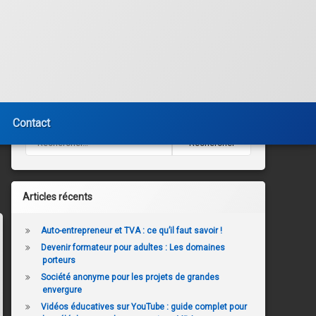
Contact
Rechercher :
Articles récents
Auto-entrepreneur et TVA : ce qu’il faut savoir !
Devenir formateur pour adultes : Les domaines
porteurs
Société anonyme pour les projets de grandes
envergure
Vidéos éducatives sur YouTube : guide complet pour