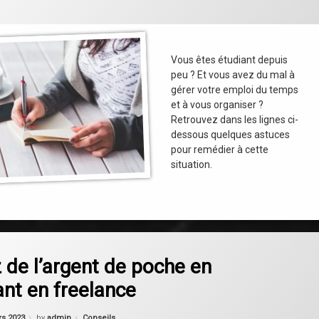
Vous êtes étudiant depuis
peu ? Et vous avez du mal à
gérer votre emploi du temps
et à vous organiser ?
Retrouvez dans les lignes ci-
dessous quelques astuces
pour remédier à cette
situation.
on Gagnez de l’argent de poche en travaillant en freelance
omment
de l’argent de poche en
lant en freelance
Categories:
rs 2023
by
admin
Conseils