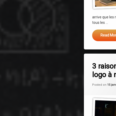
arrive que les
tous les …
Read Mo
Leave a C
3 raiso
logo à 
Posted on
15 jan