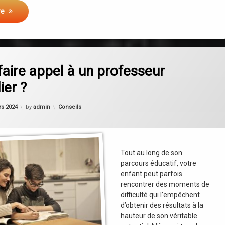
re
on Quand faire appel à un professeur particulier ?
omment
aire appel à un professeur
ier ?
Updated on
21 mars 2024
Categories:
rs 2024
by
admin
Conseils
Tout au long de son
parcours éducatif, votre
enfant peut parfois
rencontrer des moments de
difficulté qui l’empêchent
d’obtenir des résultats à la
hauteur de son véritable