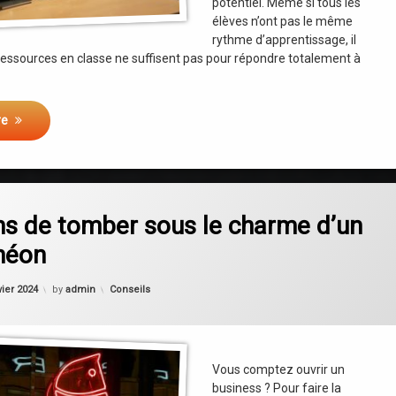
potentiel. Même si tous les
élèves n’ont pas le même
rythme d’apprentissage, il
 ressources en classe ne suffisent pas pour répondre totalement à
re
on 3 raisons de tomber sous le charme d’un logo à néon
omment
ns de tomber sous le charme d’un
néon
Categories:
vier 2024
by
admin
Conseils
Vous comptez ouvrir un
business ? Pour faire la