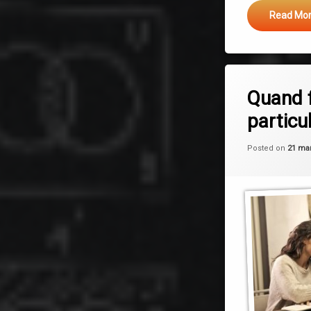
Read Mo
Leave a C
Quand f
particul
Posted on
21 ma